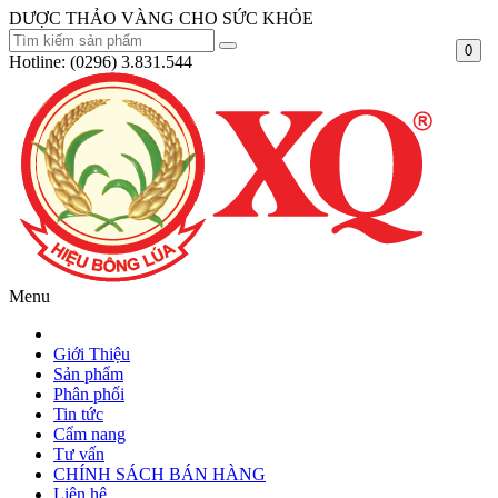
DƯỢC THẢO VÀNG CHO SỨC KHỎE
0
Hotline:
(0296) 3.831.544
Menu
Giới Thiệu
Sản phẩm
Phân phối
Tin tức
Cẩm nang
Tư vấn
CHÍNH SÁCH BÁN HÀNG
Liên hệ