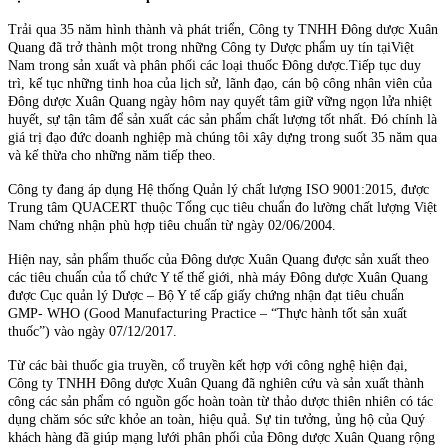
Trải qua 35 năm hình thành và phát triển, Công ty TNHH Đông dược Xuân
Quang đã trở thành một trong những Công ty Dược phẩm uy tín tạiViệt
Nam trong sản xuất và phân phối các loại thuốc Đông dược.Tiếp tục duy
trì, kế tục những tinh hoa của lịch sử, lãnh đạo, cán bộ công nhân viên của
Đông dược Xuân Quang ngày hôm nay quyết tâm giữ vững ngọn lửa nhiệt
huyết, sự tận tâm để sản xuất các sản phẩm chất lượng tốt nhất. Đó chính là
giá trị đạo đức doanh nghiệp mà chúng tôi xây dựng trong suốt 35 năm qua
và kế thừa cho những năm tiếp theo.
Công ty đang áp dụng Hệ thống Quản lý chất lượng ISO 9001:2015, được
Trung tâm QUACERT thuộc Tổng cục tiêu chuẩn đo lường chất lượng Việt
Nam chứng nhận phù hợp tiêu chuẩn từ ngày 02/06/2004.
Hiện nay, sản phẩm thuốc của Đông dược Xuân Quang được sản xuất theo
các tiêu chuẩn của tổ chức Y tế thế giới, nhà máy Đông dược Xuân Quang
được Cục quản lý Dược – Bộ Y tế cấp giấy chứng nhận đạt tiêu chuẩn
GMP- WHO (Good Manufacturing Practice – “Thực hành tốt sản xuất
thuốc”) vào ngày 07/12/2017.
Từ các bài thuốc gia truyền, cổ truyền kết hợp với công nghệ hiện đại,
Công ty TNHH Đông dược Xuân Quang đã nghiên cứu và sản xuất thành
công các sản phẩm có nguồn gốc hoàn toàn từ thảo dược thiên nhiên có tác
dụng chăm sóc sức khỏe an toàn, hiệu quả. Sự tin tưởng, ủng hộ của Quý
khách hàng đã giúp mạng lưới phân phối của Đông dược Xuân Quang rộng