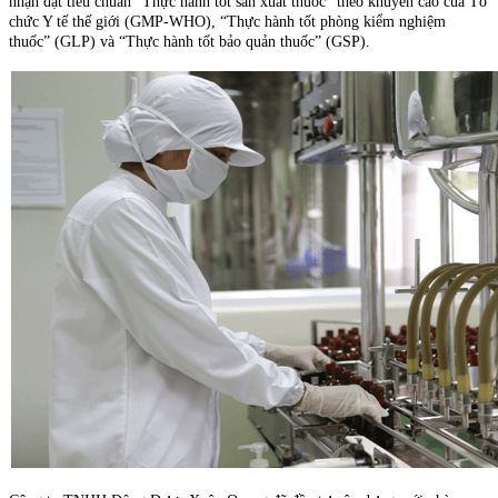
nhận đạt tiêu chuẩn “Thực hành tốt sản xuất thuốc” theo khuyến cáo của Tổ
chức Y tế thế giới (GMP-WHO), “Thực hành tốt phòng kiểm nghiệm
thuốc” (GLP) và “Thực hành tốt bảo quản thuốc” (GSP).