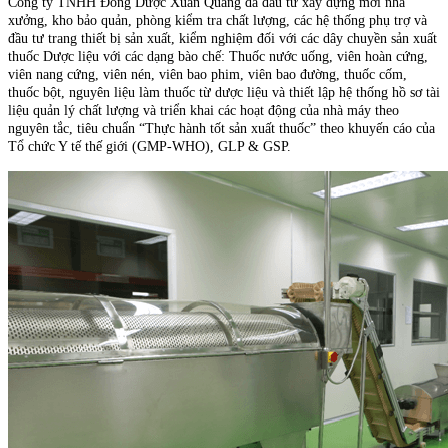
Công ty TNHH Đông Dược Xuân Quang đã đầu tư xây dựng mới nhà
xưởng, kho bảo quản, phòng kiểm tra chất lượng, các hệ thống phụ trợ và
đầu tư trang thiết bị sản xuất, kiểm nghiệm đối với các dây chuyền sản xuất
thuốc Dược liệu với các dạng bào chế: Thuốc nước uống, viên hoàn cứng,
viên nang cứng, viên nén, viên bao phim, viên bao đường, thuốc cốm,
thuốc bột, nguyên liệu làm thuốc từ dược liệu và thiết lập hệ thống hồ sơ tài
liệu quản lý chất lượng và triển khai các hoạt động của nhà máy theo
nguyên tắc, tiêu chuẩn “Thực hành tốt sản xuất thuốc” theo khuyến cáo của
Tổ chức Y tế thế giới (GMP-WHO), GLP & GSP.