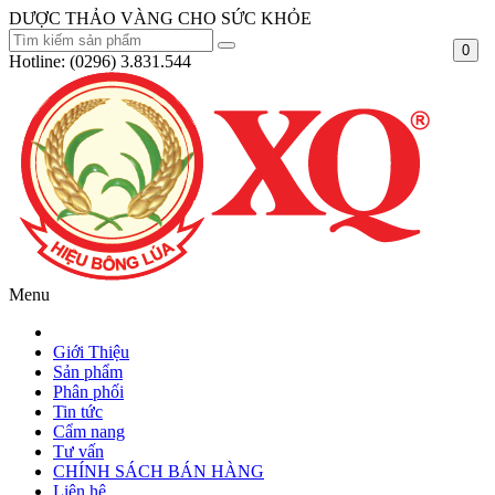
DƯỢC THẢO VÀNG CHO SỨC KHỎE
0
Hotline:
(0296) 3.831.544
Menu
Giới Thiệu
Sản phẩm
Phân phối
Tin tức
Cẩm nang
Tư vấn
CHÍNH SÁCH BÁN HÀNG
Liên hệ