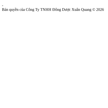
-
Chính Sách Và Quy Định Chung
Bản quyền của Công Ty TNHH Đông Dược Xuân Quang © 2026