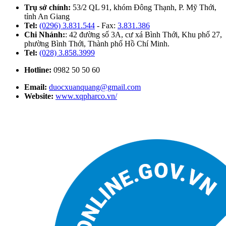
Trụ sở chính:
53/2 QL 91, khóm Đông Thạnh, P. Mỹ Thới,
tỉnh An Giang
Tel:
(0296) 3.831.544
- Fax:
3.831.386
Chi Nhánh:
: 42 đường số 3A, cư xá Bình Thới, Khu phố 27,
phường Bình Thới, Thành phố Hồ Chí Minh.
Tel:
(028) 3.858.3999
Hotline:
0982 50 50 60
Email:
duocxuanquang@gmail.com
Website:
www.xqpharco.vn/