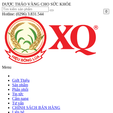
DƯỢC THẢO VÀNG CHO SỨC KHỎE
0
Hotline:
(0296) 3.831.544
Menu
Giới Thiệu
Sản phẩm
Phân phối
Tin tức
Cẩm nang
Tư vấn
CHÍNH SÁCH BÁN HÀNG
Liên hệ