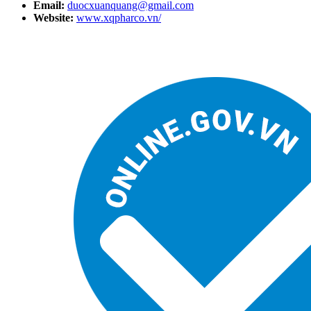
Email:
duocxuanquang@gmail.com
Website:
www.xqpharco.vn/