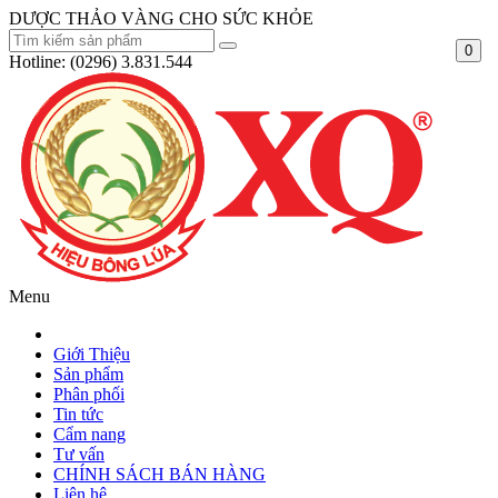
DƯỢC THẢO VÀNG CHO SỨC KHỎE
0
Hotline:
(0296) 3.831.544
Menu
Giới Thiệu
Sản phẩm
Phân phối
Tin tức
Cẩm nang
Tư vấn
CHÍNH SÁCH BÁN HÀNG
Liên hệ