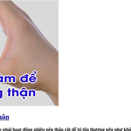
hận
Do phải hoạt động nhiều nên thận rất dễ bị tổn thương nếu như kh