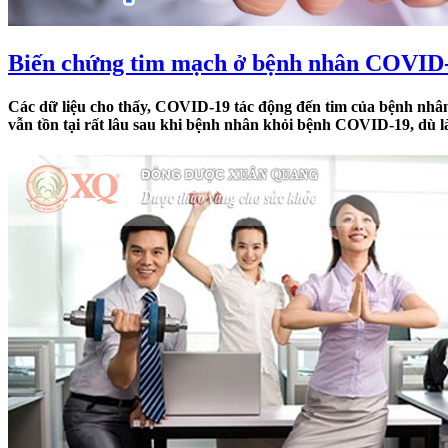
Biến chứng tim mạch ở bệnh nhân COVID
Các dữ liệu cho thấy, COVID-19 tác động đến tim của bệnh nhâ
vẫn tồn tại rất lâu sau khi bệnh nhân khỏi bệnh COVID-19, dù là