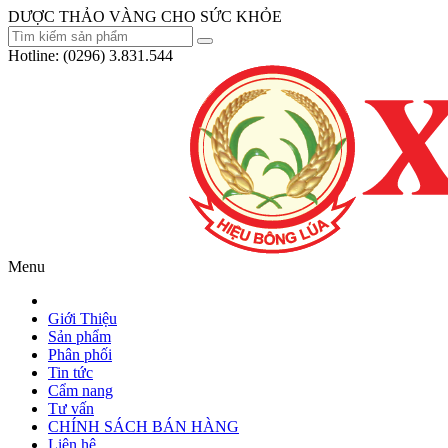
DƯỢC THẢO VÀNG CHO SỨC KHỎE
Hotline:
(0296) 3.831.544
Menu
Giới Thiệu
Sản phẩm
Phân phối
Tin tức
Cẩm nang
Tư vấn
CHÍNH SÁCH BÁN HÀNG
Liên hệ